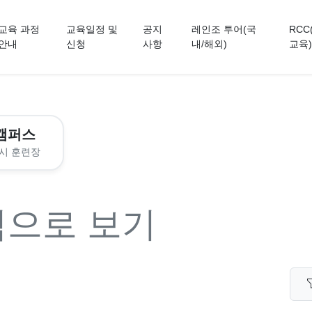
교육 과정
교육일정 및
공지
레인조 투어(국
RCC
안내
신청
사항
내/해외)
교육)
캠퍼스
시 훈련장
력으로 보기