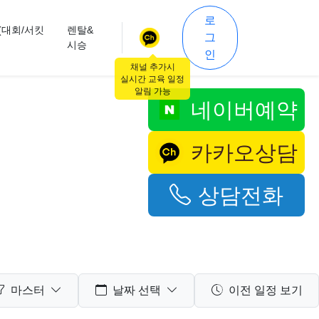
로
(대회/서킷
렌탈&
그
시승
인
채널 추가시
실시간 교육 일정
알림 가능
네이버예약
카카오상담
상담전화
마스터
날짜 선택
이전 일정 보기