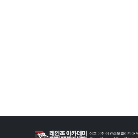
상호 : (주)레인조모빌리티(RM)