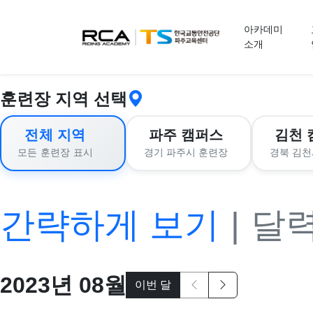
교육 신청
아카데미
소개
훈련장 지역 선택
전체 지역
파주 캠퍼스
김천 
경기 파주시 훈련장
경북 김천
모든 훈련장 표시
간략하게 보기
|
달
2023
년
08
월
이번 달