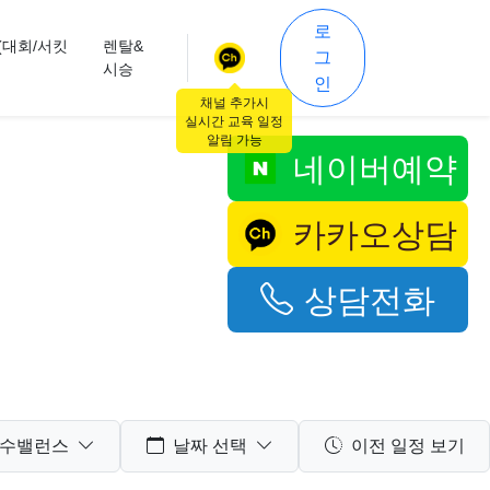
로
(대회/서킷
렌탈&
그
시승
인
채널 추가시
실시간 교육 일정
알림 가능
네이버예약
카카오상담
상담전화
수밸런스
날짜 선택
이전 일정 보기