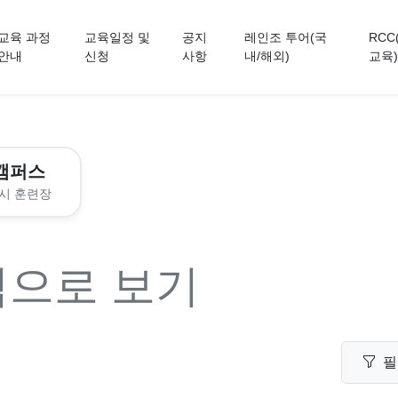
교육 과정
교육일정 및
공지
레인조 투어(국
RCC
안내
신청
사항
내/해외)
교육)
캠퍼스
시 훈련장
력으로 보기
필