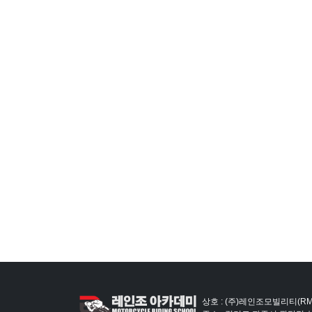
상호 : (주)레인조모빌리티(RM)