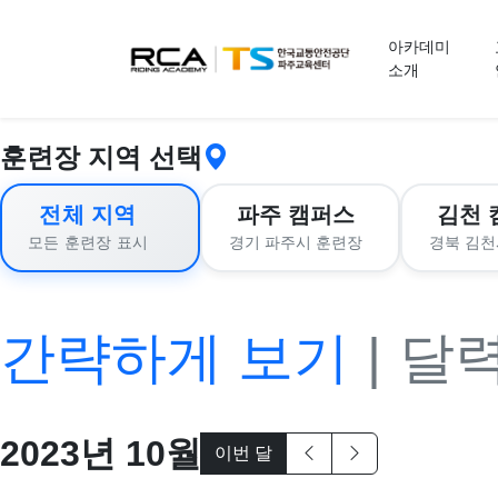
교육 신청
아카데미
소개
훈련장 지역 선택
전체 지역
파주 캠퍼스
김천 
경기 파주시 훈련장
경북 김천
모든 훈련장 표시
간략하게 보기
|
달
2023
년
10
월
이번 달