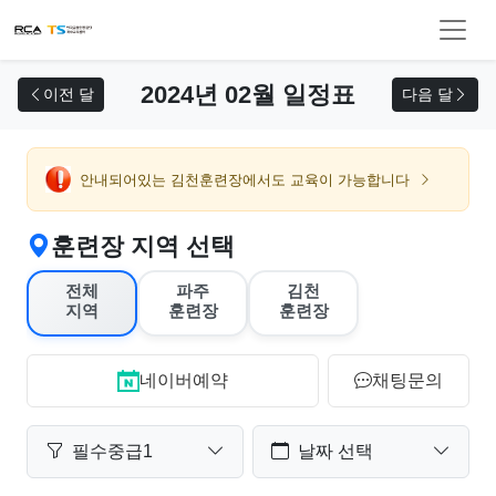
교육 신청
2024년 02월 일정표
이전 달
다음 달
안내되어있는 김천훈련장에서도 교육이 가능합니다
훈련장 지역 선택
전체
파주
김천
지역
훈련장
훈련장
네이버예약
채팅문의
필수중급1
날짜 선택