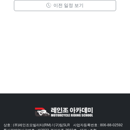
이전 일정 보기
상호 : (주)레인조모빌리티(RM) / (구)팀SLR
사업자등록번호 : 806-88-02592