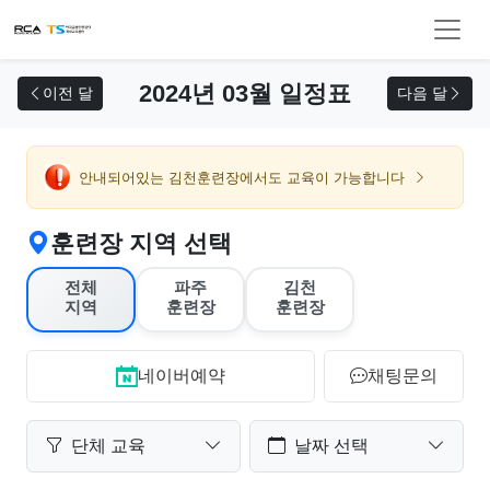
교육 신청
2024년 03월 일정표
이전 달
다음 달
안내되어있는 김천훈련장에서도 교육이 가능합니다
훈련장 지역 선택
전체
파주
김천
지역
훈련장
훈련장
네이버예약
채팅문의
단체 교육
날짜 선택