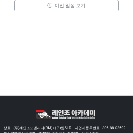
이전 일정 보기
상호 : (주)레인조모빌리티(RM) / (구)팀SLR
사업자등록번호 : 806-88-02592