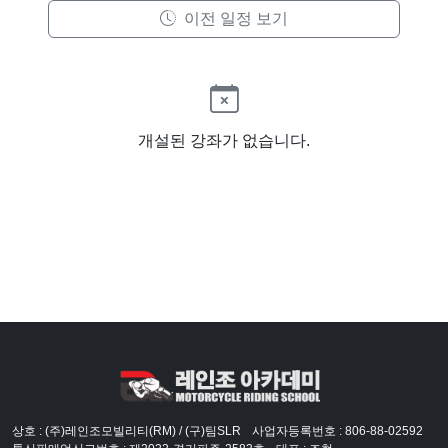
이전 일정 보기
개설된 강좌가 없습니다.
상호 : (주)레인조모빌리티(RM) / (구)팀SLR
사업자등록번호 : 806-88-02592