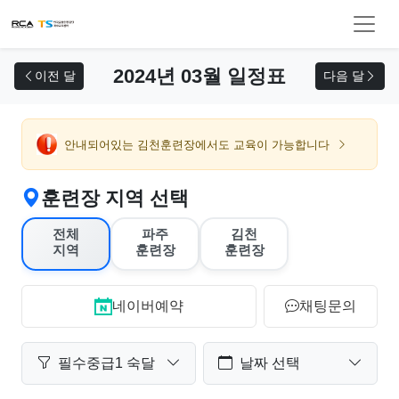
교육 신청
2024년 03월 일정표
이전 달
다음 달
안내되어있는 김천훈련장에서도 교육이 가능합니다
훈련장 지역 선택
전체
파주
김천
지역
훈련장
훈련장
네이버예약
채팅문의
필수중급1 숙달
날짜 선택