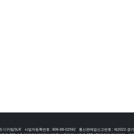
 / (구)팀SLR
사업자등록번호 : 806-88-02592
통신판매업신고번호 : 제2022-경기