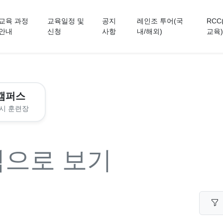
교육 과정
교육일정 및
공지
레인조 투어(국
RCC
안내
신청
사항
내/해외)
교육)
캠퍼스
시 훈련장
력으로 보기