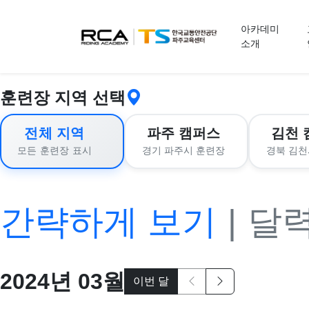
교육 신청
아카데미
소개
훈련장 지역 선택
전체 지역
파주 캠퍼스
김천 
경기 파주시 훈련장
경북 김천
모든 훈련장 표시
간략하게 보기
|
달
2024
년
03
월
이번 달