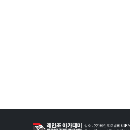
상호 : (주)레인조모빌리티(RM)