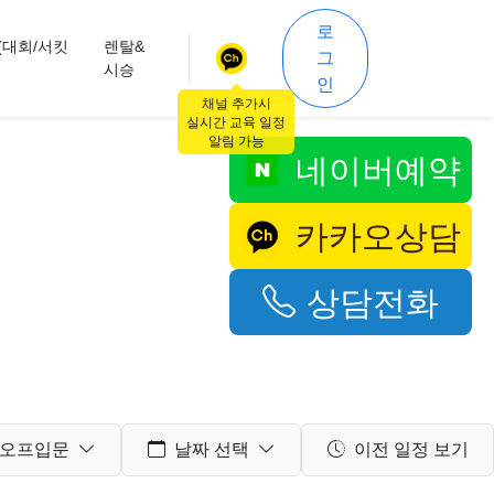
로
(대회/서킷
렌탈&
그
시승
인
채널 추가시
실시간 교육 일정
알림 가능
네이버예약
카카오상담
상담전화
오프입문
날짜 선택
이전 일정 보기