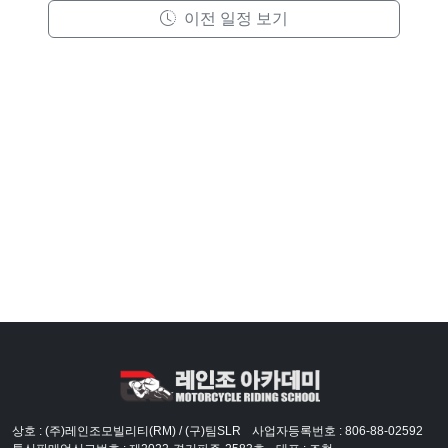
이전 일정 보기
상호 : (주)레인조모빌리티(RM) / (구)팀SLR
사업자등록번호 : 806-88-02592