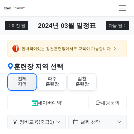
교육 신청
2024년 03월 일정표
이전 달
다음 달
안내되어있는 김천훈련장에서도 교육이 가능합니다
훈련장 지역 선택
전체
파주
김천
지역
훈련장
훈련장
네이버예약
채팅문의
정비교육(중급1)
날짜 선택