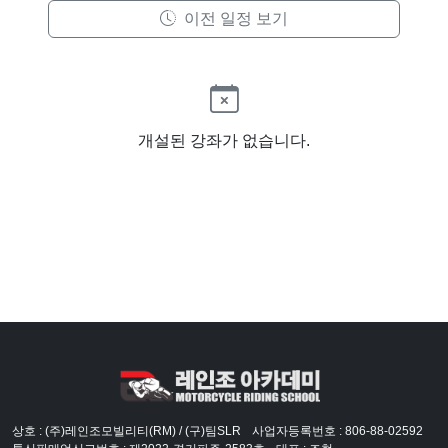
이전 일정 보기
개설된 강좌가 없습니다.
상호 : (주)레인조모빌리티(RM) / (구)팀SLR
사업자등록번호 : 806-88-02592