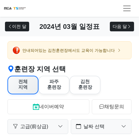
교육 신청
2024년 03월 일정표
이전 달
다음 달
안내되어있는 김천훈련장에서도 교육이 가능합니다
훈련장 지역 선택
전체
파주
김천
지역
훈련장
훈련장
네이버예약
채팅문의
고급(前상급)
날짜 선택