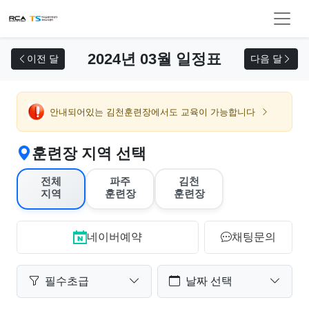
교육 신청
2024년 03월 일정표
이전 달
다음 달
안내되어있는 김천훈련장에서도 교육이 가능합니다
훈련장 지역 선택
전체
파주
김천
지역
훈련장
훈련장
네이버예약
채팅문의
필수초급
날짜 선택