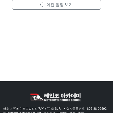
이전 일정 보기
상호 : (주)레인조모빌리티(RM) / (구)팀SLR
사업자등록번호 : 806-88-02592