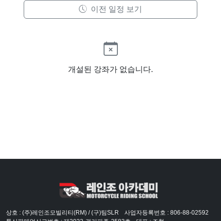
이전 일정 보기
개설된 강좌가 없습니다.
상호 : (주)레인조모빌리티(RM) / (구)팀SLR
사업자등록번호 : 806-88-02592