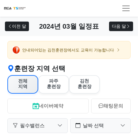
교육 신청
2024년 03월 일정표
이전 달
다음 달
안내되어있는 김천훈련장에서도 교육이 가능합니다
훈련장 지역 선택
전체
파주
김천
지역
훈련장
훈련장
네이버예약
채팅문의
필수밸런스
날짜 선택