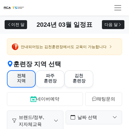
교육 신청
2024년 03월 일정표
이전 달
다음 달
안내되어있는 김천훈련장에서도 교육이 가능합니다
훈련장 지역 선택
전체
파주
김천
지역
훈련장
훈련장
네이버예약
채팅문의
브랜드/정부,
날짜 선택
지자체교육