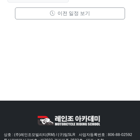
이전 일정 보기
상호 : (주)레인조모빌리티(RM) / (구)팀SLR
사업자등록번호 : 806-88-02592