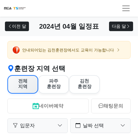
교육 신청
2024년 04월 일정표
이전 달
다음 달
안내되어있는 김천훈련장에서도 교육이 가능합니다
훈련장 지역 선택
전체
파주
김천
지역
훈련장
훈련장
네이버예약
채팅문의
입문자
날짜 선택