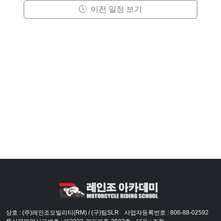
이전 일정 보기
상호 : (주)레인조모빌리티(RM) / (구)팀SLR
사업자등록번호 : 806-88-02592