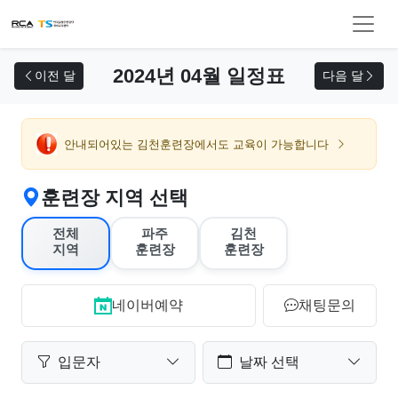
교육 신청
2024년 04월 일정표
이전 달
다음 달
안내되어있는 김천훈련장에서도 교육이 가능합니다
훈련장 지역 선택
전체
파주
김천
지역
훈련장
훈련장
네이버예약
채팅문의
입문자
날짜 선택