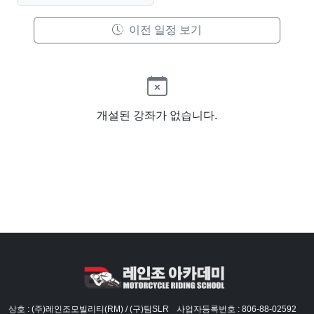
이전 일정 보기
개설된 강좌가 없습니다.
상호 : (주)레인조모빌리티(RM) / (구)팀SLR
사업자등록번호 : 806-88-02592