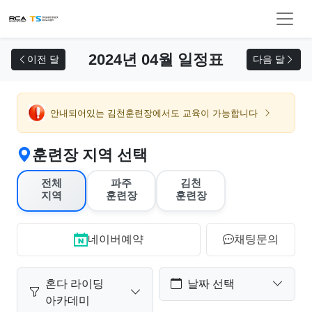
교육 신청
2024년 04월 일정표
이전 달
다음 달
안내되어있는 김천훈련장에서도 교육이 가능합니다
훈련장 지역 선택
전체
파주
김천
지역
훈련장
훈련장
네이버예약
채팅문의
혼다 라이딩
날짜 선택
아카데미