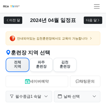
교육 신청
2024년 04월 일정표
이전 달
다음 달
안내되어있는 김천훈련장에서도 교육이 가능합니다
훈련장 지역 선택
전체
파주
김천
지역
훈련장
훈련장
네이버예약
채팅문의
필수중급1 숙달
날짜 선택