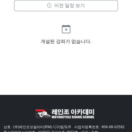
이전 일정 보기
개설된 강좌가 없습니다.
상호 : (주)레인조모빌리티(RM) / (구)팀SLR
사업자등록번호 : 806-88-02592