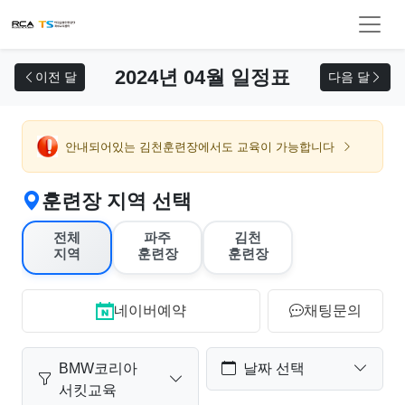
교육 신청
2024년 04월 일정표
이전 달
다음 달
안내되어있는 김천훈련장에서도 교육이 가능합니다
훈련장 지역 선택
전체
파주
김천
지역
훈련장
훈련장
네이버예약
채팅문의
BMW코리아
날짜 선택
서킷교육