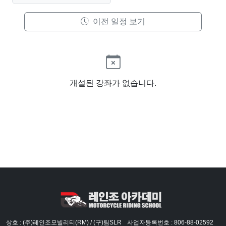
이전 일정 보기
개설된 강좌가 없습니다.
상호 : (주)레인조모빌리티(RM) / (구)팀SLR
사업자등록번호 : 806-88-02592