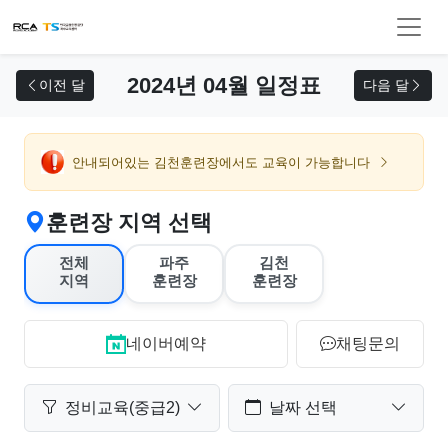
교육 신청
2024년 04월 일정표
이전 달
다음 달
안내되어있는 김천훈련장에서도 교육이 가능합니다
훈련장 지역 선택
전체
파주
김천
지역
훈련장
훈련장
네이버예약
채팅문의
정비교육(중급2)
날짜 선택