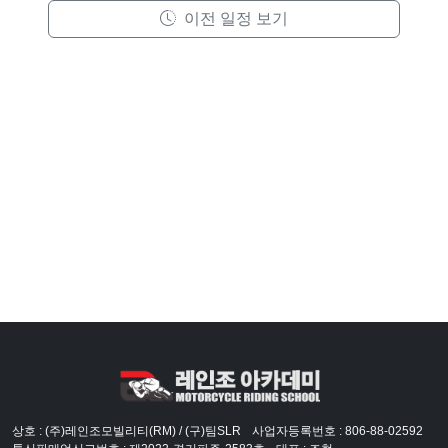
이전 일정 보기
상호 : (주)레인조모빌리티(RM) / (구)팀SLR
사업자등록번호 : 806-88-02592