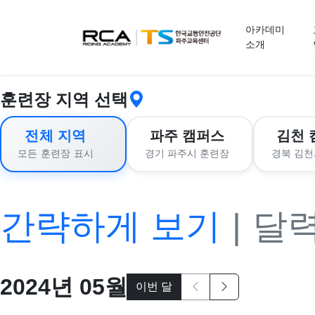
교육 신청
아카데미
소개
훈련장 지역 선택
전체 지역
파주 캠퍼스
김천 
경기 파주시 훈련장
경북 김천
모든 훈련장 표시
간략하게 보기
|
달
2024
년
05
월
이번 달