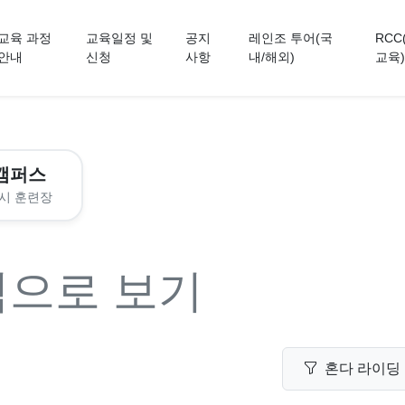
교육 과정
교육일정 및
공지
레인조 투어(국
RCC
안내
신청
사항
내/해외)
교육)
캠퍼스
시 훈련장
력으로 보기
혼다 라이딩