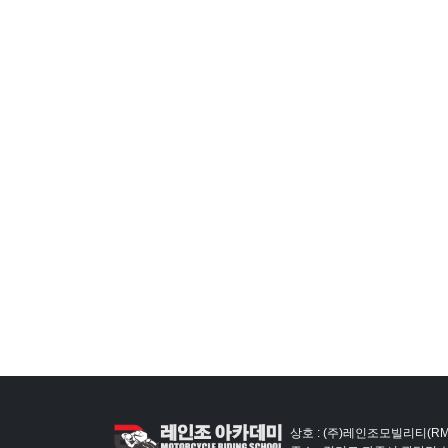
상호 : (주)레인조모빌리티(RM)