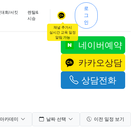
로
(대회/서킷
렌탈&
그
시승
인
채널 추가시
실시간 교육 일정
알림 가능
네이버예약
카카오상담
상담전화
 아카데미
날짜 선택
이전 일정 보기