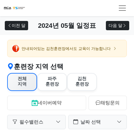
교육 신청
2024년 05월 일정표
이전 달
다음 달
안내되어있는 김천훈련장에서도 교육이 가능합니다
훈련장 지역 선택
전체
파주
김천
지역
훈련장
훈련장
네이버예약
채팅문의
필수밸런스
날짜 선택