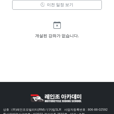
이전 일정 보기
개설된 강좌가 없습니다.
상호 : (주)레인조모빌리티(RM) / (구)팀SLR
사업자등록번호 : 806-88-02592