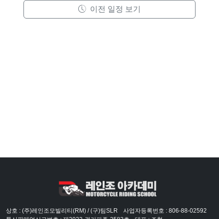
이전 일정 보기
상호 : (주)레인조모빌리티(RM) / (구)팀SLR
사업자등록번호 : 806-88-02592