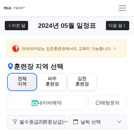
교육 신청
2024년 05월 일정표
이전 달
다음 달
안내되어있는 김천훈련장에서도 교육이 가능합니다
훈련장 지역 선택
전체
파주
김천
지역
훈련장
훈련장
네이버예약
채팅문의
필수중급2(前중상급)
날짜 선택