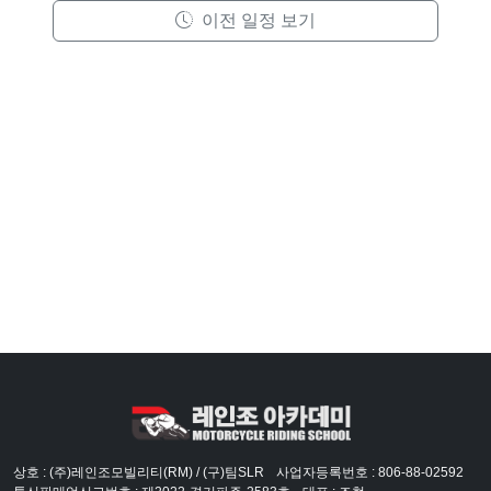
이전 일정 보기
상호 : (주)레인조모빌리티(RM) / (구)팀SLR
사업자등록번호 : 806-88-02592