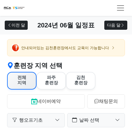
교육 신청
2024년 06월 일정표
이전 달
다음 달
안내되어있는 김천훈련장에서도 교육이 가능합니다
훈련장 지역 선택
전체
파주
김천
지역
훈련장
훈련장
네이버예약
채팅문의
행오프기초
날짜 선택