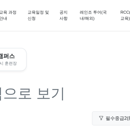
교육 과정
교육일정 및
공지
레인조 투어(국
RCC
안내
신청
사항
내/해외)
교육)
캠퍼스
시 훈련장
력으로 보기
필수중급2(