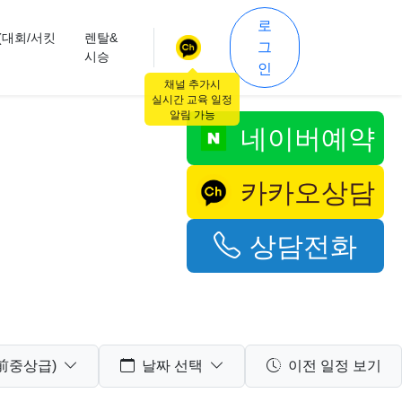
로
(대회/서킷
렌탈&
그
시승
인
채널 추가시
실시간 교육 일정
알림 가능
네이버예약
카카오상담
상담전화
前중상급)
날짜 선택
이전 일정 보기