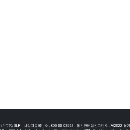
 / (구)팀SLR
사업자등록번호 : 806-88-02592
통신판매업신고번호 : 제2022-경기