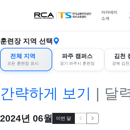
교육 신청
아카데미
소개
훈련장 지역 선택
전체 지역
파주 캠퍼스
김천 
경기 파주시 훈련장
경북 김천
모든 훈련장 표시
간략하게 보기
|
달
2024
년
06
월
이번 달