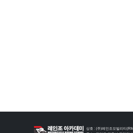
상호 : (주)레인조모빌리티(RM)