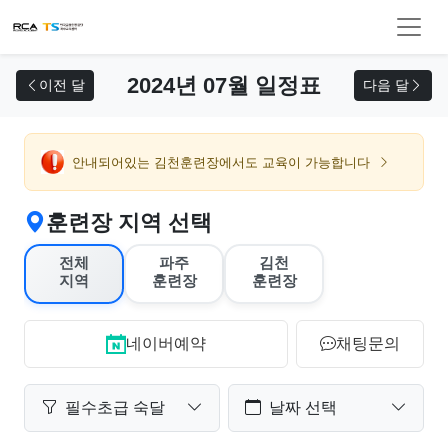
교육 신청
2024년 07월 일정표
이전 달
다음 달
안내되어있는 김천훈련장에서도 교육이 가능합니다
훈련장 지역 선택
전체
파주
김천
지역
훈련장
훈련장
네이버예약
채팅문의
필수초급 숙달
날짜 선택