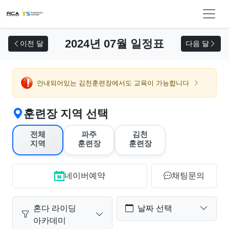
교육 신청
2024년 07월 일정표
이전 달
다음 달
안내되어있는 김천훈련장에서도 교육이 가능합니다
훈련장 지역 선택
전체
파주
김천
지역
훈련장
훈련장
네이버예약
채팅문의
혼다 라이딩
날짜 선택
아카데미