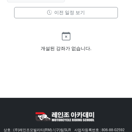
이전 일정 보기
개설된 강좌가 없습니다.
상호 : (주)레인조모빌리티(RM) / (구)팀SLR
사업자등록번호 : 806-88-02592