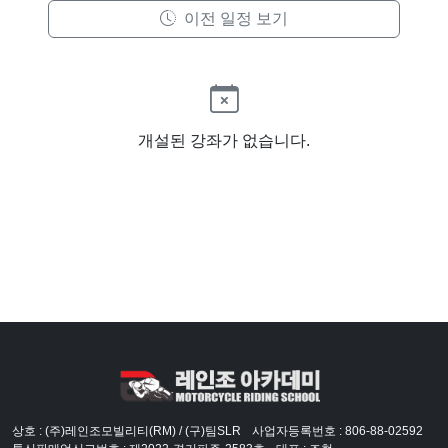
이전 일정 보기
개설된 강좌가 없습니다.
상호 : (주)레인조모빌리티(RM) / (구)팀SLR
사업자등록번호 : 806-88-02592