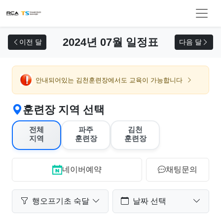
교육 신청
2024년 07월 일정표
이전 달
다음 달
안내되어있는 김천훈련장에서도 교육이 가능합니다
훈련장 지역 선택
전체
파주
김천
지역
훈련장
훈련장
네이버예약
채팅문의
행오프기초 숙달
날짜 선택