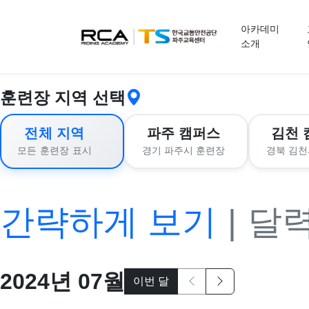
교육 신청
아카데미
소개
훈련장 지역 선택
전체 지역
파주 캠퍼스
김천 
경기 파주시 훈련장
경북 김천
모든 훈련장 표시
간략하게 보기
|
달
2024
년
07
월
이번 달