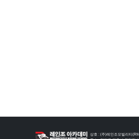
상호 : (주)레인조모빌리티(RM)