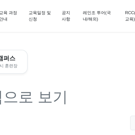
교육 과정
교육일정 및
공지
레인조 투어(국
RCC
안내
신청
사항
내/해외)
교육)
캠퍼스
시 훈련장
력으로 보기