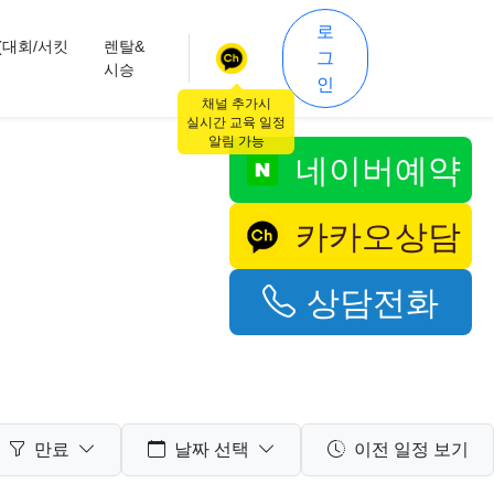
로
(대회/서킷
렌탈&
그
시승
인
채널 추가시
실시간 교육 일정
알림 가능
네이버예약
카카오상담
상담전화
만료
날짜 선택
이전 일정 보기