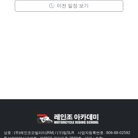
이전 일정 보기
상호 : (주)레인조모빌리티(RM) / (구)팀SLR
사업자등록번호 : 806-88-02592