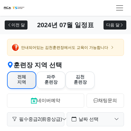
교육 신청
2024년 07월 일정표
이전 달
다음 달
안내되어있는 김천훈련장에서도 교육이 가능합니다
훈련장 지역 선택
전체
파주
김천
지역
훈련장
훈련장
네이버예약
채팅문의
필수중급2(前중상급)
날짜 선택