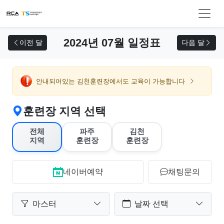
교육 신청
2024년 07월 일정표
이전 달
다음 달
안내되어있는 김천훈련장에서도 교육이 가능합니다
훈련장 지역 선택
전체
파주
김천
지역
훈련장
훈련장
네이버예약
채팅문의
마스터
날짜 선택