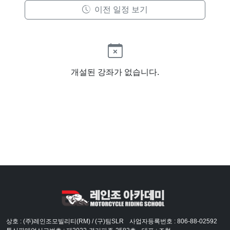
이전 일정 보기
개설된 강좌가 없습니다.
상호 : (주)레인조모빌리티(RM) / (구)팀SLR
사업자등록번호 : 806-88-02592