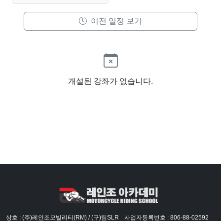
이전 일정 보기
개설된 강좌가 없습니다.
상호 : (주)레인조모빌리티(RM) / (구)팀SLR
사업자등록번호 : 806-88-02592