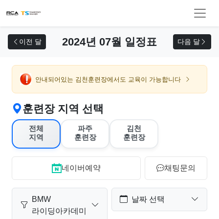
교육 신청
2024년 07월 일정표
이전 달
다음 달
안내되어있는 김천훈련장에서도 교육이 가능합니다
훈련장 지역 선택
전체
파주
김천
지역
훈련장
훈련장
네이버예약
채팅문의
BMW
날짜 선택
라이딩아카데미