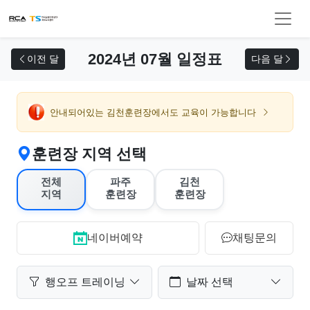
교육 신청
2024년 07월 일정표
이전 달
다음 달
안내되어있는 김천훈련장에서도 교육이 가능합니다
훈련장 지역 선택
전체
파주
김천
지역
훈련장
훈련장
네이버예약
채팅문의
행오프 트레이닝
날짜 선택