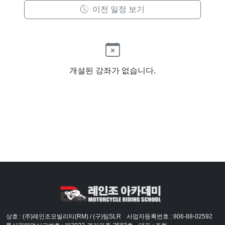
이전 일정 보기
개설된 강좌가 없습니다.
상호 : (주)레인조모빌리티(RM) / (구)팀SLR
사업자등록번호 : 806-88-02592