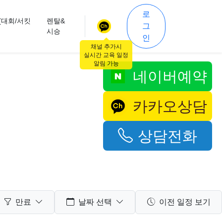
로
(대회/서킷
렌탈&
그
시승
인
채널 추가시
실시간 교육 일정
알림 가능
네이버예약
카카오상담
상담전화
만료
날짜 선택
이전 일정 보기