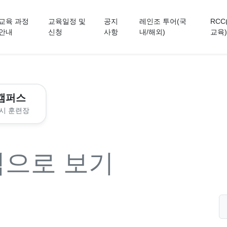
교육 과정
교육일정 및
공지
레인조 투어(국
RCC
안내
신청
사항
내/해외)
교육)
캠퍼스
시 훈련장
력으로 보기