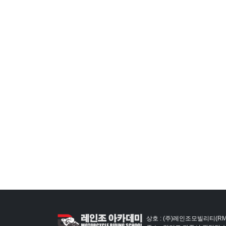
상호 : (주)레인조모빌리티(RM)