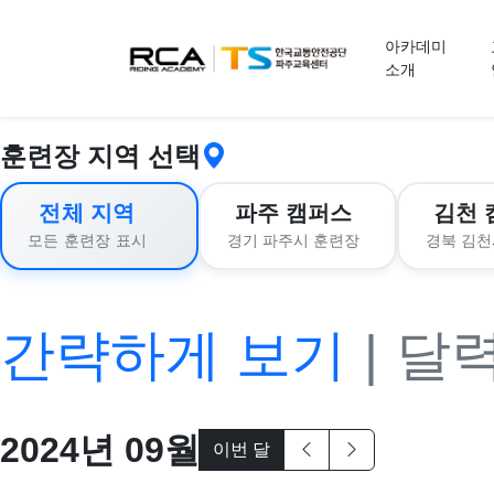
교육 신청
아카데미
소개
훈련장 지역 선택
전체 지역
파주 캠퍼스
김천 
경기 파주시 훈련장
경북 김천
모든 훈련장 표시
간략하게 보기
|
달
2024
년
09
월
이번 달