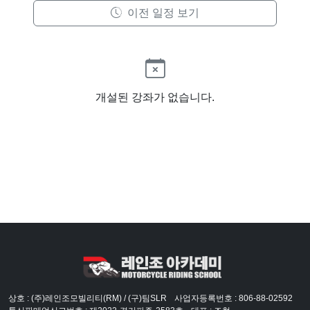
이전 일정 보기
개설된 강좌가 없습니다.
상호 : (주)레인조모빌리티(RM) / (구)팀SLR
사업자등록번호 : 806-88-02592