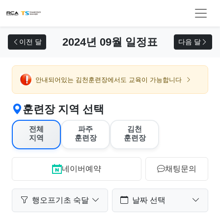
교육 신청
2024년 09월 일정표
이전 달
다음 달
안내되어있는 김천훈련장에서도 교육이 가능합니다
훈련장 지역 선택
전체
파주
김천
지역
훈련장
훈련장
네이버예약
채팅문의
행오프기초 숙달
날짜 선택