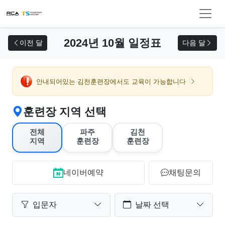
교육 신청
2024년 10월 일정표
이전 달
다음 달
안내되어있는 김천훈련장에서도 교육이 가능합니다
훈련장 지역 선택
전체
파주
김천
지역
훈련장
훈련장
네이버예약
채팅문의
입문자
날짜 선택