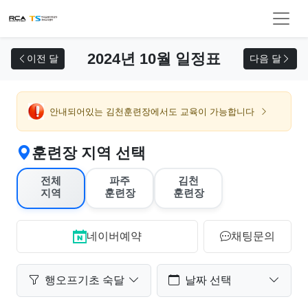
교육 신청
2024년 10월 일정표
이전 달
다음 달
안내되어있는 김천훈련장에서도 교육이 가능합니다
훈련장 지역 선택
전체
파주
김천
지역
훈련장
훈련장
네이버예약
채팅문의
행오프기초 숙달
날짜 선택