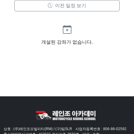
이전 일정 보기
개설된 강좌가 없습니다.
상호 : (주)레인조모빌리티(RM) / (구)팀SLR
사업자등록번호 : 806-88-02592