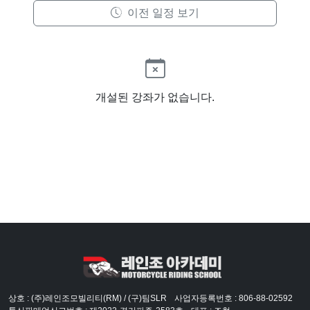
이전 일정 보기
개설된 강좌가 없습니다.
상호 : (주)레인조모빌리티(RM) / (구)팀SLR
사업자등록번호 : 806-88-02592