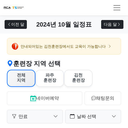
교육 신청
2024년 10월 일정표
이전 달
다음 달
안내되어있는 김천훈련장에서도 교육이 가능합니다
훈련장 지역 선택
전체
파주
김천
지역
훈련장
훈련장
네이버예약
채팅문의
만료
날짜 선택