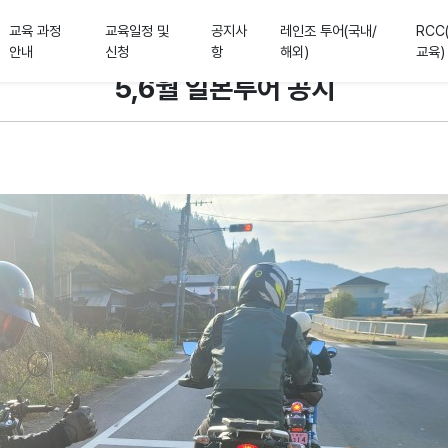
교육 과정
교육일정 및
공지사
레인조 투어(국내/
RCC
안내
신청
항
해외)
교육)
5,6월 일본투어 공지