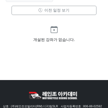
이전 일정 보기
개설된 강좌가 없습니다.
상호 : (주)레인조모빌리티(RM) / (구)팀SLR
사업자등록번호 : 806-88-02592