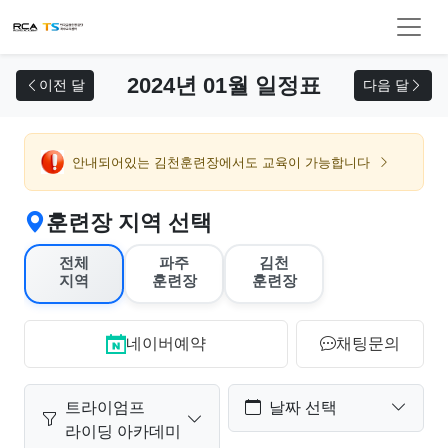
교육 신청
2024년 01월 일정표
이전 달
다음 달
안내되어있는 김천훈련장에서도 교육이 가능합니다
훈련장 지역 선택
전체
파주
김천
지역
훈련장
훈련장
네이버예약
채팅문의
트라이엄프
날짜 선택
라이딩 아카데미