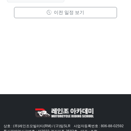
이전 일정 보기
상호 : (주)레인조모빌리티(RM) / (구)팀SLR
사업자등록번호 : 806-88-02592