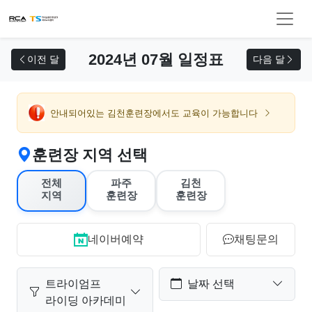
교육 신청
2024년 07월 일정표
이전 달
다음 달
안내되어있는 김천훈련장에서도 교육이 가능합니다
훈련장 지역 선택
전체
파주
김천
지역
훈련장
훈련장
네이버예약
채팅문의
트라이엄프
날짜 선택
라이딩 아카데미