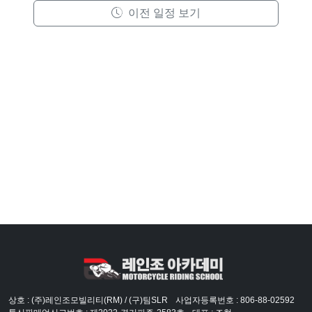
이전 일정 보기
상호 : (주)레인조모빌리티(RM) / (구)팀SLR
사업자등록번호 : 806-88-02592