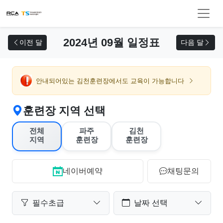
교육 신청
2024년 09월 일정표
이전 달
다음 달
안내되어있는 김천훈련장에서도 교육이 가능합니다
훈련장 지역 선택
전체
파주
김천
지역
훈련장
훈련장
네이버예약
채팅문의
필수초급
날짜 선택