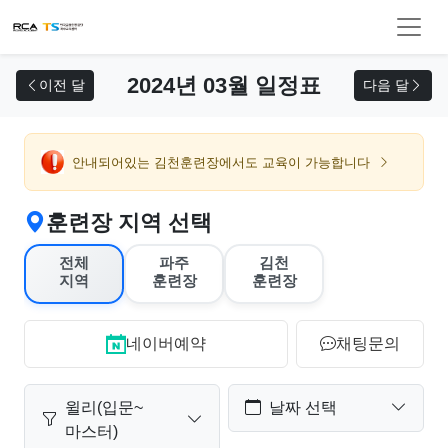
교육 신청
2024년 03월 일정표
이전 달
다음 달
안내되어있는 김천훈련장에서도 교육이 가능합니다
훈련장 지역 선택
전체
파주
김천
지역
훈련장
훈련장
네이버예약
채팅문의
윌리(입문~
날짜 선택
마스터)