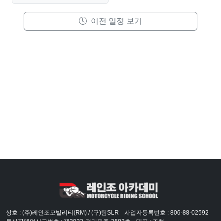
이전 일정 보기
상호 : (주)레인조모빌리티(RM) / (구)팀SLR
사업자등록번호 : 806-88-02592