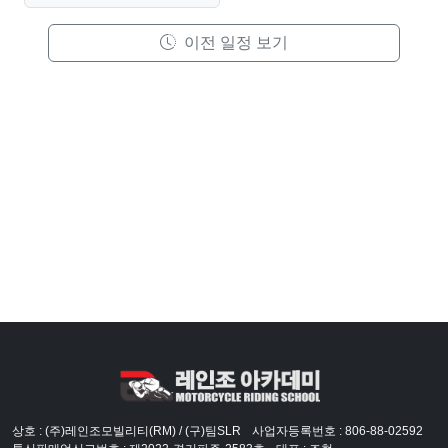
이전 일정 보기
상호 : (주)레인조모빌리티(RM) / (구)팀SLR
사업자등록번호 : 806-88-02592