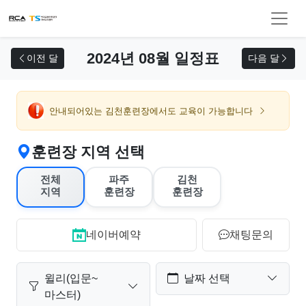
교육 신청
2024년 08월 일정표
이전 달
다음 달
안내되어있는 김천훈련장에서도 교육이 가능합니다
훈련장 지역 선택
전체
파주
김천
지역
훈련장
훈련장
네이버예약
채팅문의
윌리(입문~
날짜 선택
마스터)