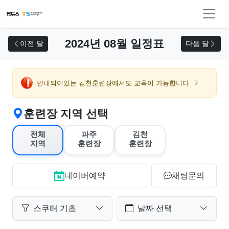
교육 신청
2024년 08월 일정표
이전 달
다음 달
안내되어있는 김천훈련장에서도 교육이 가능합니다
훈련장 지역 선택
전체
파주
김천
지역
훈련장
훈련장
네이버예약
채팅문의
스쿠터 기초
날짜 선택