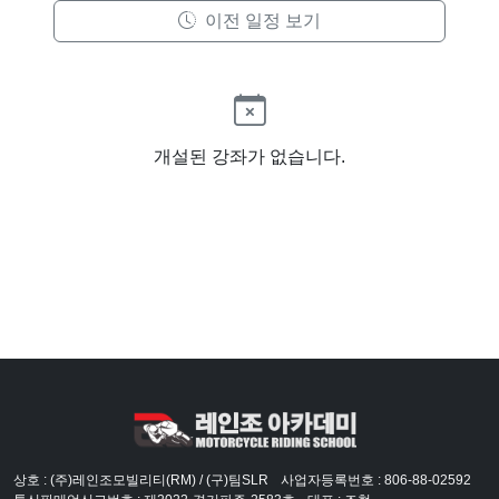
이전 일정 보기
개설된 강좌가 없습니다.
상호 : (주)레인조모빌리티(RM) / (구)팀SLR
사업자등록번호 : 806-88-02592