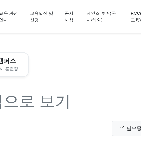
교육 과정
교육일정 및
공지
레인조 투어(국
RCC
안내
신청
사항
내/해외)
교육)
캠퍼스
시 훈련장
력으로 보기
필수중