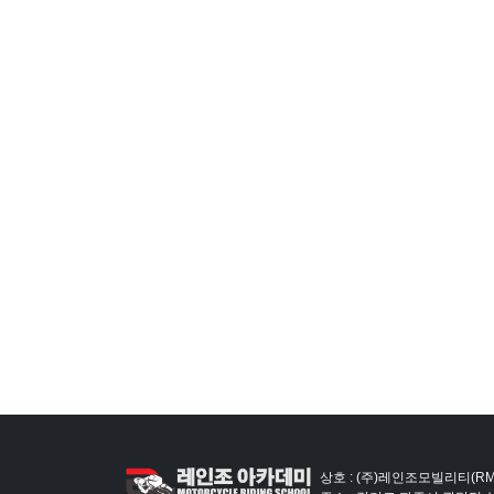
상호 : (주)레인조모빌리티(RM)