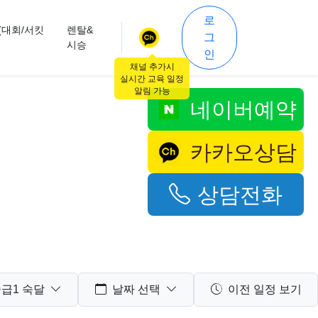
로
(대회/서킷
렌탈&
그
시승
인
채널 추가시
실시간 교육 일정
알림 가능
네이버예약
카카오상담
상담전화
급1 숙달
날짜 선택
이전 일정 보기