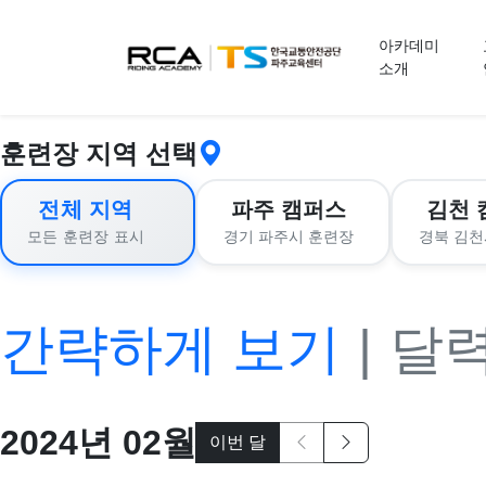
교육 신청
아카데미
소개
훈련장 지역 선택
전체 지역
파주 캠퍼스
김천 
경기 파주시 훈련장
경북 김천
모든 훈련장 표시
간략하게 보기
|
달
2024
년
02
월
이번 달