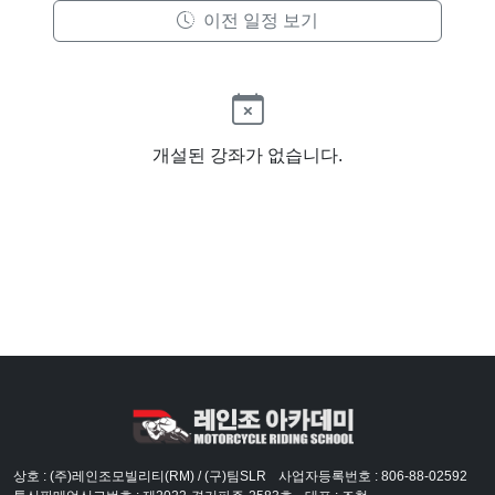
이전 일정 보기
개설된 강좌가 없습니다.
상호 : (주)레인조모빌리티(RM) / (구)팀SLR
사업자등록번호 : 806-88-02592