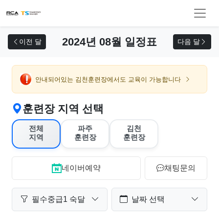
교육 신청
2024년 08월 일정표
이전 달
다음 달
안내되어있는 김천훈련장에서도 교육이 가능합니다
훈련장 지역 선택
전체
파주
김천
지역
훈련장
훈련장
네이버예약
채팅문의
필수중급1 숙달
날짜 선택