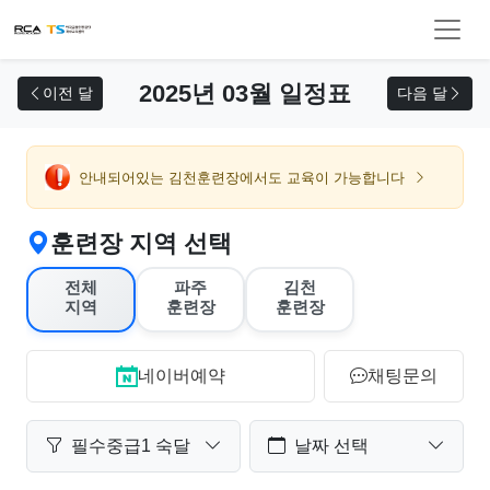
교육 신청
2025년 03월 일정표
이전 달
다음 달
안내되어있는 김천훈련장에서도 교육이 가능합니다
훈련장 지역 선택
전체
파주
김천
지역
훈련장
훈련장
네이버예약
채팅문의
필수중급1 숙달
날짜 선택