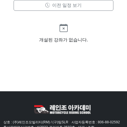
이전 일정 보기
개설된 강좌가 없습니다.
상호 : (주)레인조모빌리티(RM) / (구)팀SLR
사업자등록번호 : 806-88-02592