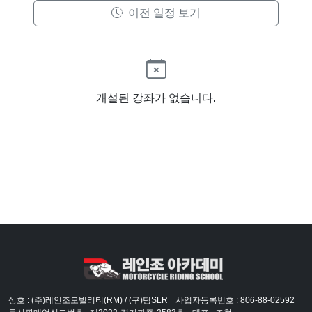
이전 일정 보기
개설된 강좌가 없습니다.
상호 : (주)레인조모빌리티(RM) / (구)팀SLR
사업자등록번호 : 806-88-02592