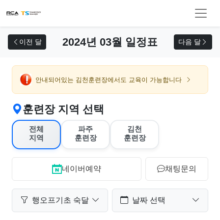
교육 신청
2024년 03월 일정표
이전 달
다음 달
안내되어있는 김천훈련장에서도 교육이 가능합니다
훈련장 지역 선택
전체
파주
김천
지역
훈련장
훈련장
네이버예약
채팅문의
행오프기초 숙달
날짜 선택