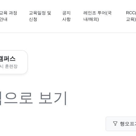
교육 과정
교육일정 및
공지
레인조 투어(국
RCC
안내
신청
사항
내/해외)
교육)
캠퍼스
시 훈련장
력으로 보기
행오프