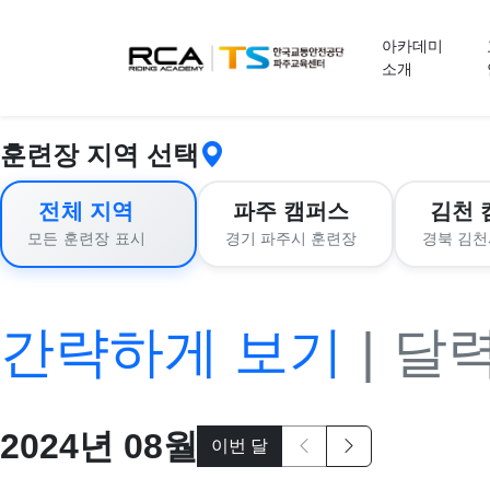
교육 신청
아카데미
소개
훈련장 지역 선택
전체 지역
파주 캠퍼스
김천 
경기 파주시 훈련장
경북 김천
모든 훈련장 표시
간략하게 보기
|
달
2024
년
08
월
이번 달