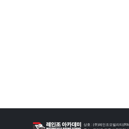
상호 : (주)레인조모빌리티(RM)