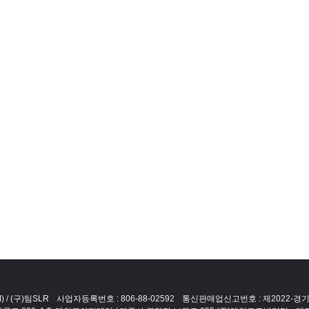
 / (구)팀SLR
사업자등록번호 : 806-88-02592
통신판매업신고번호 : 제2022-경기