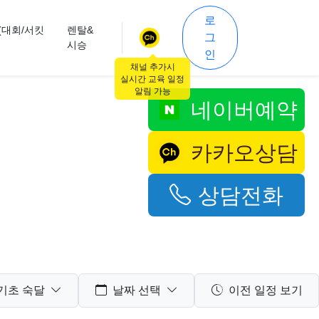
로
(대회/서킷
렌탈&
그
시승
인
채널 추가시
실시간 교육 일정
알림 가능
네이버예약
카카오상담
상담전화
기초 숙달
날짜 선택
이전 일정 보기