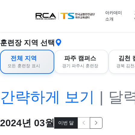
교육 신청
아카데미
소개
훈련장 지역 선택
전체 지역
파주 캠퍼스
김천 
경기 파주시 훈련장
경북 김천
모든 훈련장 표시
간략하게 보기
|
달
2024
년
03
월
이번 달