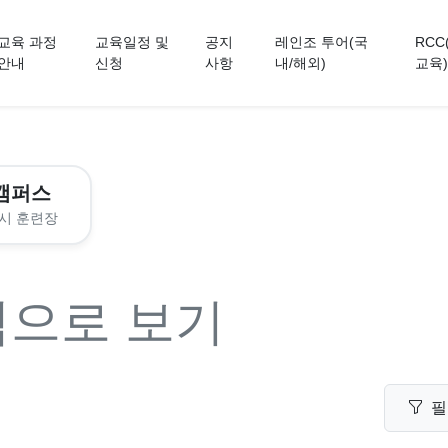
교육 과정
교육일정 및
공지
레인조 투어(국
RCC
안내
신청
사항
내/해외)
교육)
캠퍼스
시 훈련장
력으로 보기
필