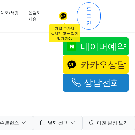
로
(대회/서킷
렌탈&
그
시승
인
채널 추가시
실시간 교육 일정
알림 가능
네이버예약
카카오상담
상담전화
수밸런스
날짜 선택
이전 일정 보기