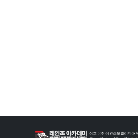
상호 : (주)레인조모빌리티(RM)