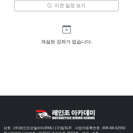
이전 일정 보기
개설된 강좌가 없습니다.
상호 : (주)레인조모빌리티(RM) / (구)팀SLR
사업자등록번호 : 806-88-02592