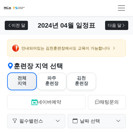
교육 신청
2024년 04월 일정표
이전 달
다음 달
안내되어있는 김천훈련장에서도 교육이 가능합니다
훈련장 지역 선택
전체
파주
김천
지역
훈련장
훈련장
네이버예약
채팅문의
필수밸런스
날짜 선택