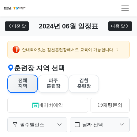
교육 신청
2024년 06월 일정표
이전 달
다음 달
안내되어있는 김천훈련장에서도 교육이 가능합니다
훈련장 지역 선택
전체
파주
김천
지역
훈련장
훈련장
네이버예약
채팅문의
필수밸런스
날짜 선택