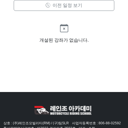
이전 일정 보기
개설된 강좌가 없습니다.
상호 : (주)레인조모빌리티(RM) / (구)팀SLR
사업자등록번호 : 806-88-02592